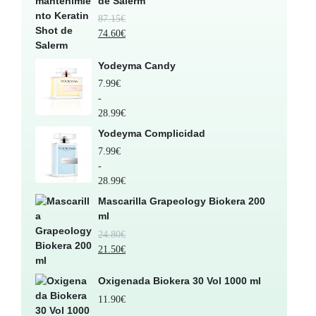
de Salerm
87.15
€
74.60
€
Yodeyma Candy
7.99
€
-
28.99
€
Yodeyma Complicidad
7.99
€
-
28.99
€
Mascarilla Grapeology Biokera 200
ml
24.80
€
21.50
€
Oxigenada Biokera 30 Vol 1000 ml
11.90
€