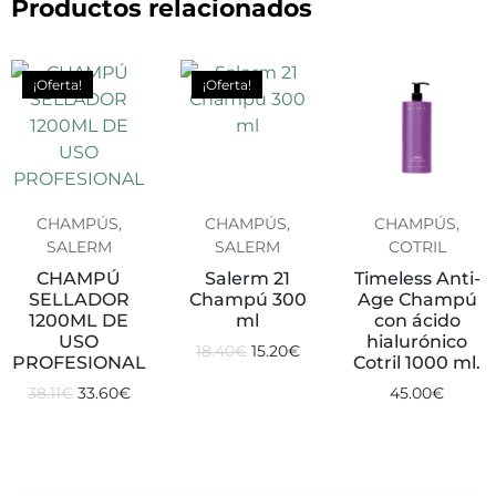
Productos relacionados
¡Oferta!
¡Oferta!
CHAMPÚS,
CHAMPÚS,
CHAMPÚS,
SALERM
SALERM
COTRIL
CHAMPÚ
Salerm 21
Timeless Anti-
SELLADOR
Champú 300
Age Champú
1200ML DE
ml
con ácido
USO
hialurónico
18.40
€
15.20
€
PROFESIONAL
Cotril 1000 ml.
38.11
€
33.60
€
45.00
€