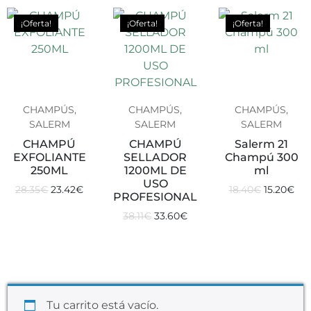
¡Oferta!
¡Oferta!
¡Oferta!
CHAMPÚS,
CHAMPÚS,
CHAMPÚS,
SALERM
SALERM
SALERM
CHAMPÚ
CHAMPÚ
Salerm 21
EXFOLIANTE
SELLADOR
Champú 300
250ML
1200ML DE
ml
USO
28.35
€
23.42
€
18.40
€
15.20
€
PROFESIONAL
38.11
€
33.60
€
Tu carrito está vacío.