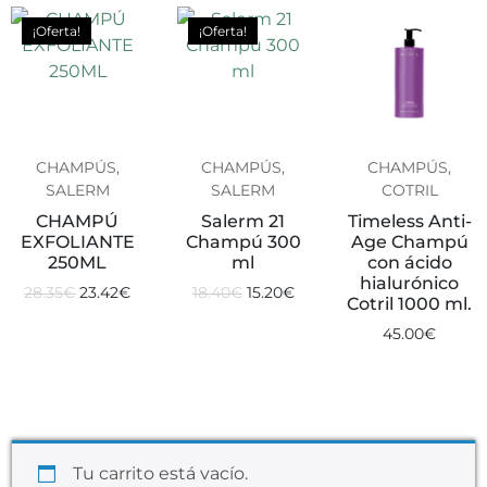
¡Oferta!
¡Oferta!
CHAMPÚS,
CHAMPÚS,
CHAMPÚS,
SALERM
SALERM
COTRIL
CHAMPÚ
Salerm 21
Timeless Anti-
EXFOLIANTE
Champú 300
Age Champú
250ML
ml
con ácido
hialurónico
28.35
€
23.42
€
18.40
€
15.20
€
Cotril 1000 ml.
45.00
€
Tu carrito está vacío.