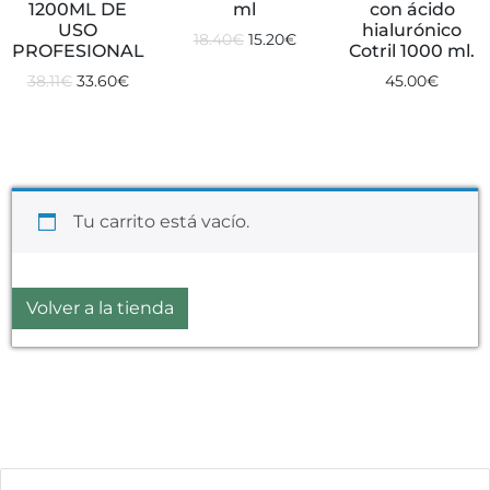
1200ML DE
ml
con ácido
USO
hialurónico
18.40
€
15.20
€
PROFESIONAL
Cotril 1000 ml.
38.11
€
33.60
€
45.00
€
Tu carrito está vacío.
Volver a la tienda