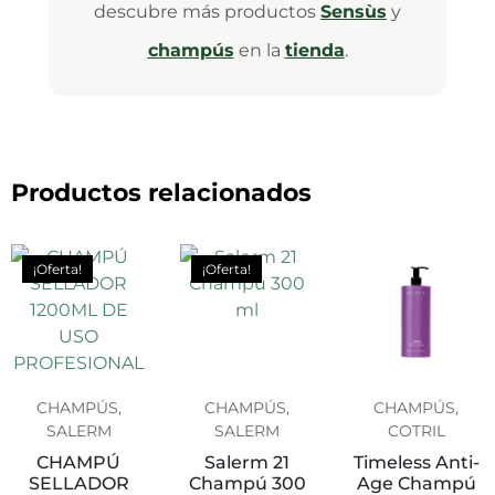
descubre más productos
Sensùs
y
champús
en la
tienda
.
Productos relacionados
¡Oferta!
¡Oferta!
CHAMPÚS,
CHAMPÚS,
CHAMPÚS,
SALERM
SALERM
COTRIL
CHAMPÚ
Salerm 21
Timeless Anti-
SELLADOR
Champú 300
Age Champú