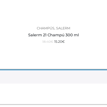
CHAMPÚS, SALERM
Salerm 21 Champú 300 ml
18.40
€
15.20
€