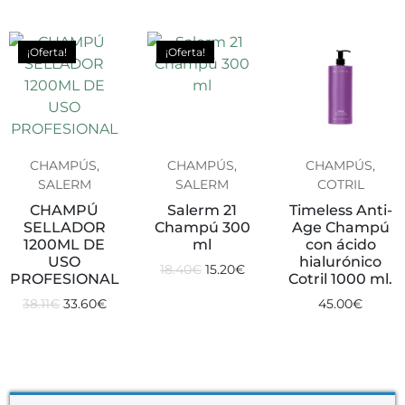
¡Oferta!
¡Oferta!
CHAMPÚS,
CHAMPÚS,
CHAMPÚS,
SALERM
SALERM
COTRIL
CHAMPÚ
Salerm 21
Timeless Anti-
SELLADOR
Champú 300
Age Champú
1200ML DE
ml
con ácido
USO
hialurónico
18.40
€
15.20
€
PROFESIONAL
Cotril 1000 ml.
38.11
€
33.60
€
45.00
€