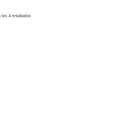
los 4 resultados
39.00
€
39.00
€