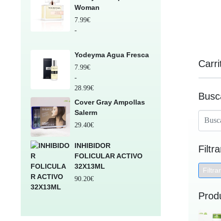
Woman
7.99
€
-
28.99
€
Yodeyma Agua Fresca
Carri
7.99
€
-
28.99
€
Busc
Cover Gray Ampollas
Salerm
29.40
€
INHIBIDOR
Filtr
FOLICULAR ACTIVO
32X13ML
Filtrar
90.20
€
Prod