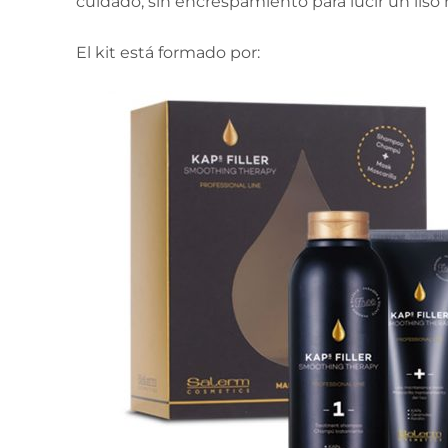
cuidado, sin encrespamiento para lucir un liso n
El kit está formado por: