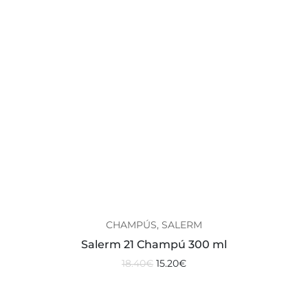
CHAMPÚS, SALERM
Salerm 21 Champú 300 ml
18.40
€
15.20
€