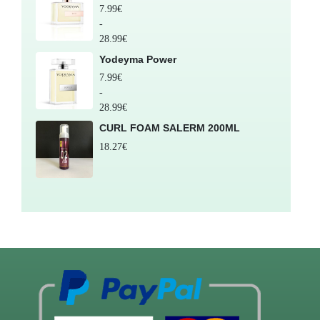
7.99
€
-
28.99
€
Yodeyma Power
7.99
€
-
28.99
€
CURL FOAM SALERM 200ML
18.27
€