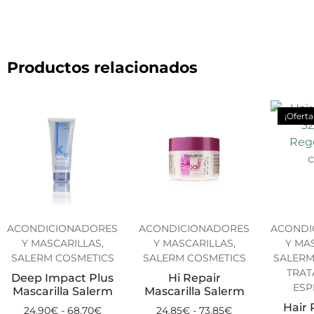
Productos relacionados
¡Oferta
ACONDICIONADORES
ACONDICIONADORES
ACONDI
Y MASCARILLAS,
Y MASCARILLAS,
Y MA
SALERM COSMETICS
SALERM COSMETICS
SALERM
TRAT
Deep Impact Plus
Hi Repair
ESP
Mascarilla Salerm
Mascarilla Salerm
Hair 
24.90
€
-
68.70
€
24.85
€
-
73.85
€