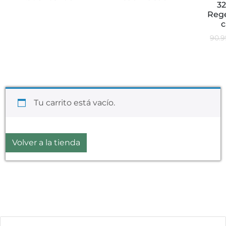
32
Reg
c
90.9
Tu carrito está vacío.
Volver a la tienda