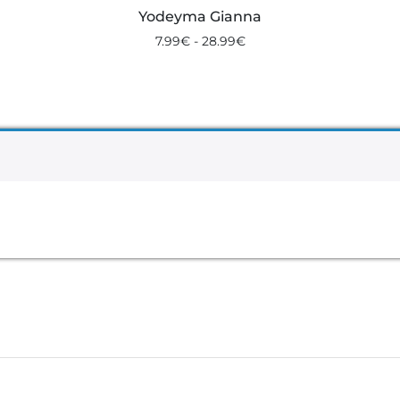
Yodeyma Gianna
7.99
€
-
28.99
€