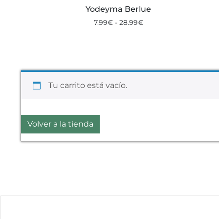
Yodeyma Berlue
7.99
€
-
28.99
€
Tu carrito está vacío.
Volver a la tienda