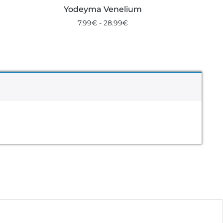
Yodeyma Venelium
7.99
€
-
28.99
€