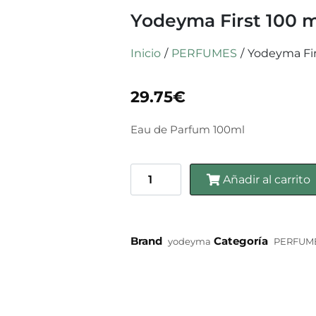
Yodeyma First 100 m
Inicio
/
PERFUMES
/
Yodeyma Fir
29.75
€
Eau de Parfum 100ml
Añadir al carrito
Brand
Categoría
yodeyma
PERFUM