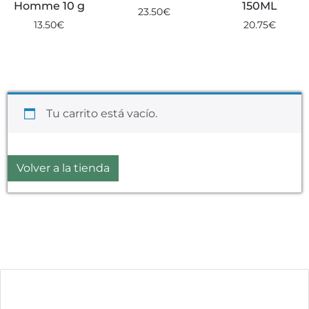
Homme 10 g
150ML
23.50
€
13.50
€
20.75
€
Tu carrito está vacío.
Volver a la tienda