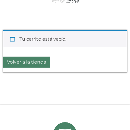
57.25
€
47.29
€
Tu carrito está vacío.
Volver a la tienda