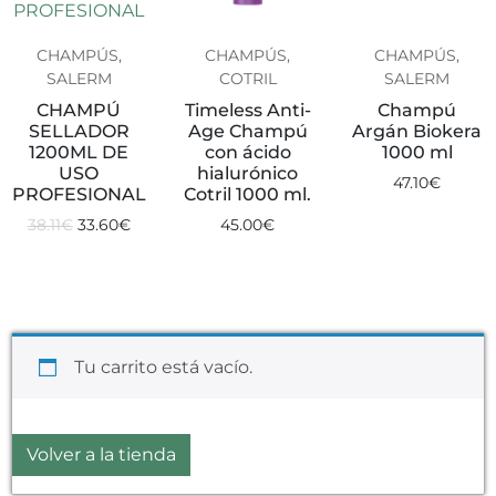
CHAMPÚS,
CHAMPÚS,
CHAMPÚS,
SALERM
COTRIL
SALERM
CHAMPÚ
Timeless Anti-
Champú
SELLADOR
Age Champú
Argán Biokera
1200ML DE
con ácido
1000 ml
USO
hialurónico
47.10
€
PROFESIONAL
Cotril 1000 ml.
38.11
€
33.60
€
45.00
€
Tu carrito está vacío.
Volver a la tienda