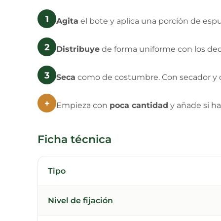
1
Agita
el bote y aplica una porción de esp
2
Distribuye
de forma uniforme con los ded
3
Seca
como de costumbre. Con secador y ce
+
Empieza con
poca cantidad
y añade si hac
Ficha técnica
Tipo
Nivel de fijación