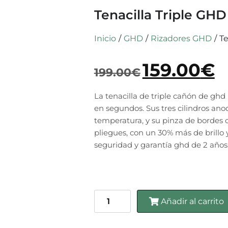
Tenacilla Triple GH
Inicio
/
GHD
/
Rizadores GHD
/
Te
159.00
€
199.00
€
La tenacilla de triple cañón de gh
en segundos. Sus tres cilindros ano
temperatura, y su pinza de bordes cu
pliegues, con un 30% más de brillo 
seguridad y garantía ghd de 2 años
Añadir al carrito