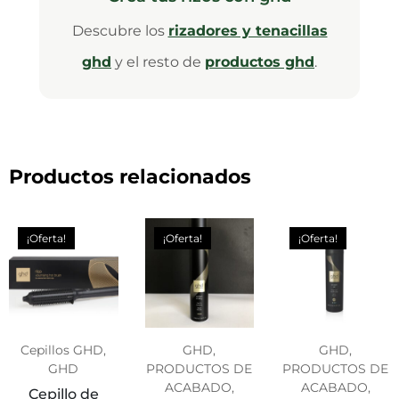
Descubre los
rizadores y tenacillas
ghd
y el resto de
productos ghd
.
Productos relacionados
¡Oferta!
¡Oferta!
¡Oferta!
Cepillos GHD,
GHD,
GHD,
GHD
PRODUCTOS DE
PRODUCTOS DE
ACABADO,
ACABADO,
Cepillo de