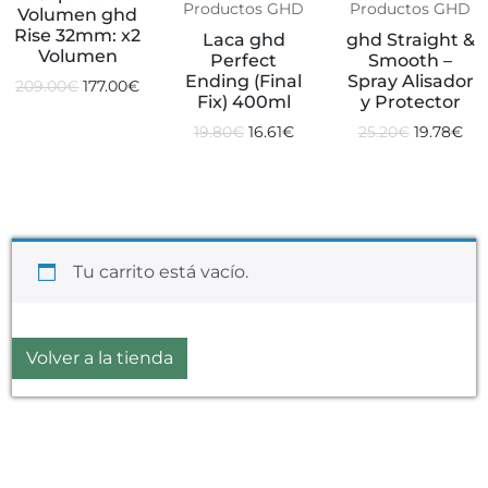
Productos GHD
Productos GHD
Volumen ghd
Rise 32mm: x2
Laca ghd
ghd Straight &
Volumen
Perfect
Smooth –
Ending (Final
Spray Alisador
209.00
€
177.00
€
Fix) 400ml
y Protector
19.80
€
16.61
€
25.20
€
19.78
€
Tu carrito está vacío.
Volver a la tienda