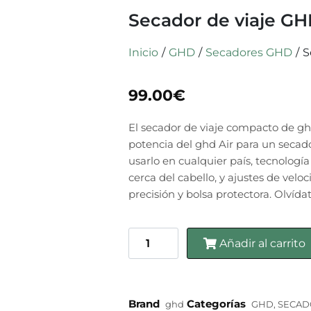
Secador de viaje GH
Inicio
/
GHD
/
Secadores GHD
/
S
99.00
€
El secador de viaje compacto de ghd:
potencia del ghd Air para un secado
usarlo en cualquier país, tecnolog
cerca del cabello, y ajustes de velo
precisión y bolsa protectora. Olvída
Añadir al carrito
Brand
Categorías
ghd
GHD
,
SECAD