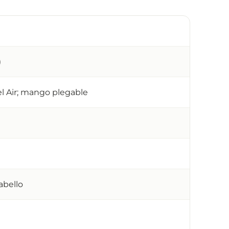
)
el Air; mango plegable
abello