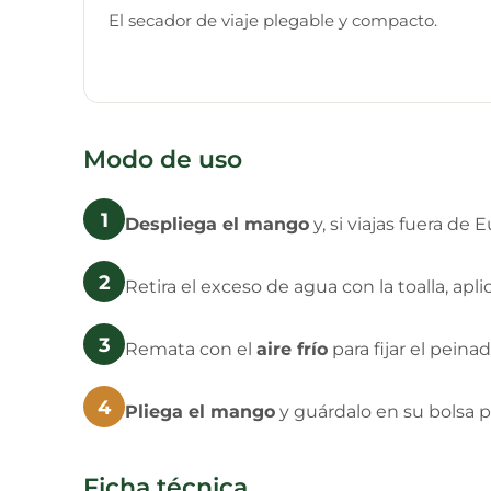
El secador de viaje plegable y compacto.
Modo de uso
1
Despliega el mango
y, si viajas fuera d
2
Retira el exceso de agua con la toalla, apl
3
Remata con el
aire frío
para fijar el peinado
4
Pliega el mango
y guárdalo en su bolsa 
Ficha técnica