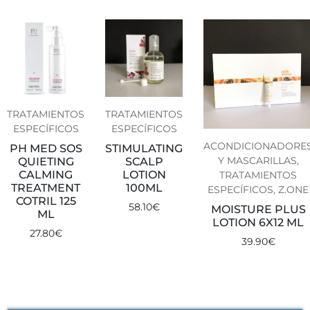
TRATAMIENTOS
TRATAMIENTOS
ESPECÍFICOS
ESPECÍFICOS
ACONDICIONADORE
PH MED SOS
STIMULATING
Y MASCARILLAS,
QUIETING
SCALP
CALMING
LOTION
TRATAMIENTOS
TREATMENT
100ML
ESPECÍFICOS, Z.ONE
COTRIL 125
58.10
€
MOISTURE PLUS
ML
LOTION 6X12 ML
27.80
€
39.90
€