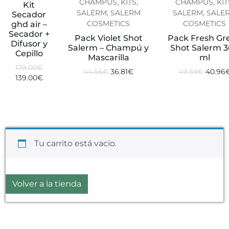
CHAMPÚS, KITS,
CHAMPÚS, KIT
Kit
SALERM, SALERM
SALERM, SALE
Secador
COSMETICS
COSMETICS
ghd air –
Secador +
Pack Violet Shot
Pack Fresh Gr
Difusor y
Salerm – Champú y
Shot Salerm 
Cepillo
Mascarilla
ml
179.00
€
44.56
€
36.81
€
49.59
€
40.96
139.00
€
Tu carrito está vacío.
Volver a la tienda