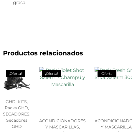
grasa.
Productos relacionados
¡Oferta!
¡Oferta!
¡Oferta!
GHD, KITS,
Packs GHD,
SECADORES,
Secadores
ACONDICIONADORES
ACONDICIONAD
GHD
Y MASCARILLAS,
Y MASCARILLA