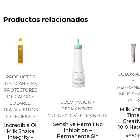
Productos relacionados
COLORAC
PRODUCTOS
Y
DE ACABADO,
PERMANE
PROTECTORES
MILK-SHA
DE CALOR Y
TINTE
COLORACIÓN Y
SOLARES,
PERMANENTE,
Milk Sh
TRATAMIENTOS
Tinte
MOLDEADO/PERMANENTE
ESPECÍFICOS
Creati
Sensitive Perm 1 No
Incredible Oil
10.0 Nat
Inhibition –
Milk Shake
Permanente Sin
46.50
Integrity –