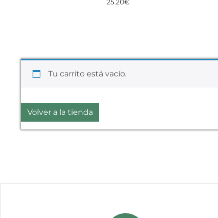
25.20
€
Tu carrito está vacío.
Volver a la tienda