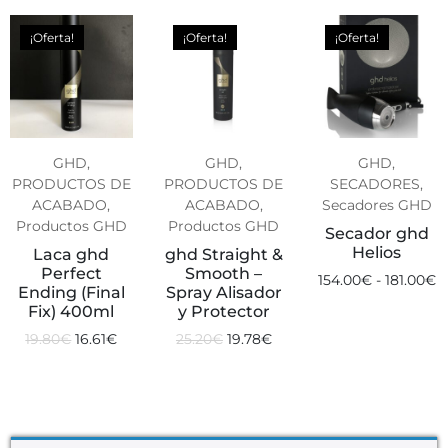
¡Oferta!
¡Oferta!
¡Oferta!
GHD,
GHD,
GHD,
PRODUCTOS DE
PRODUCTOS DE
SECADORES,
ACABADO,
ACABADO,
Secadores GHD
Productos GHD
Productos GHD
Secador ghd
Helios
Laca ghd
ghd Straight &
Perfect
Smooth –
154.00
€
-
181.00
€
Ending (Final
Spray Alisador
Fix) 400ml
y Protector
19.80
€
16.61
€
25.20
€
19.78
€