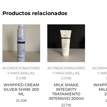
Productos relacionados
ACONDICIONADORES
ACONDICIONADORES
ACONDI
Y MASCARILLAS,
Y MASCARILLAS,
Y MA
Z.ONE
Z.ONE
WHIPPED CREAM
MILK SHAKE
WHIPP
SILVER SHINE 200
INTEGRITY
MIL
ML
TRATAMIENTO
INTENSIVO 200ml
25.20
€
23.71
€